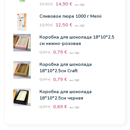
14,90
€
19,90
€
вкл. НДС
Сливовое пюре 1000 г Menii
12,50
€
13,90
€
вкл. НДС
Коробка для шоколада 18*10*2,5
см нежно-розовая
0,79
€
0,99
€
вкл. НДС
Коробка для шоколада
18*10*2.5см Craft
0,79
€
0,99
€
вкл. НДС
Коробка для шоколада
18*10*2.5см черная
0,69
€
0,99
€
вкл. НДС