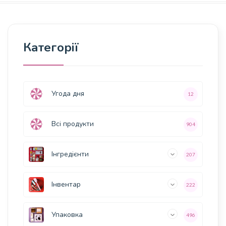
Категорії
Угода дня
12
Всі продукти
904
Інгредієнти
207
Інвентар
222
Упаковка
496