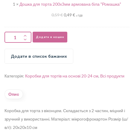
1
×
Дошка для торта 200х3мм армована біла "Ромашка"
біла
"Ромашка"
0,59
€
0,49
€
з ПДВ
Додати в кошик
Додати в список бажаних
Категорія:
Коробки для тортів на основі 20-24 см
,
Всі продукти
Опис
Коробка для торта з віконцем.
Складається з 2 частин, міцний і
зручний у використанні.
Матеріал: мікрогофрокартон
Розмір (ш/
в/г): 20х20х10 см