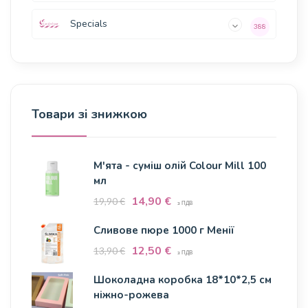
Specials
388
Товари зі знижкою
М'ята - суміш олій Colour Mill 100
мл
14,90
€
19,90
€
з ПДВ
Сливове пюре 1000 г Менії
12,50
€
13,90
€
з ПДВ
Шоколадна коробка 18*10*2,5 см
ніжно-рожева