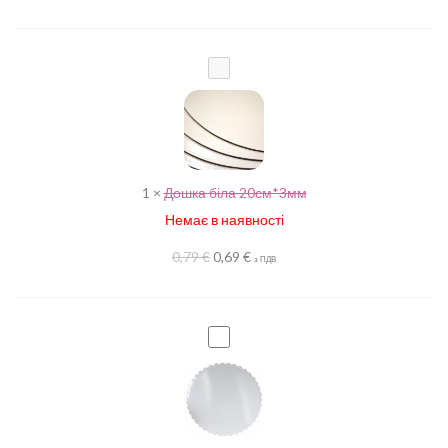
Дошка
біла
20см*3мм
1
×
Дошка біла 20см*3мм
Немає в наявності
0,79
€
0,69
€
з ПДВ
Дошка
для
торта
200х3мм
армована