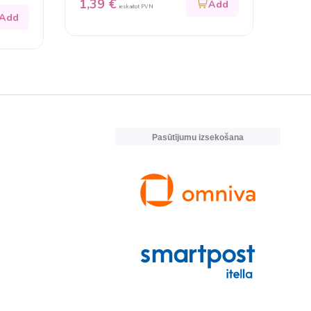
1,39
€
ieskaitot PVN
Pasūtījumu izsekošana