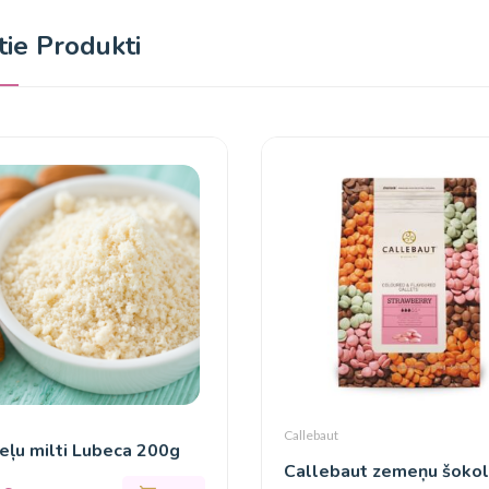
ītie Produkti
Callebaut
ļu milti Lubeca 200g
Callebaut zemeņu šoko