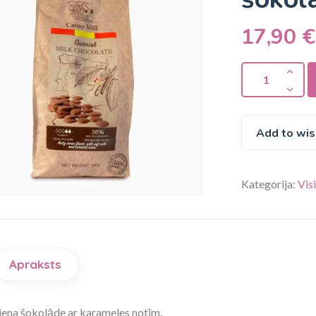
17,90
€
Add to wis
Kategorija:
Vis
Apraksts
iena šokolāde ar karameles notīm.