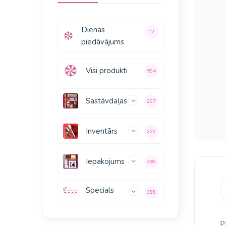
Dienas
12
piedāvājums
Visi produkti
904
Sastāvdaļas
207
Inventārs
222
Iepakojums
496
Specials
388
P