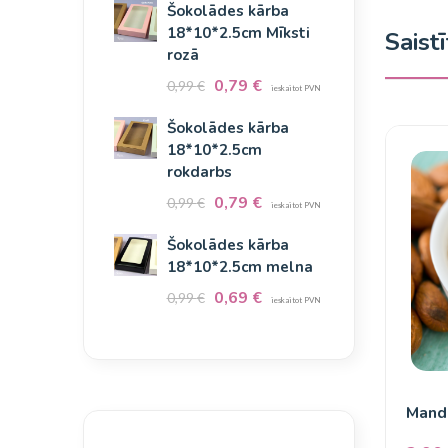
Šokolādes kārba
18*10*2.5cm Mīksti
Saist
rozā
0,79
€
0,99
€
ieskaitot PVN
Šokolādes kārba
18*10*2.5cm
rokdarbs
0,79
€
0,99
€
ieskaitot PVN
Šokolādes kārba
18*10*2.5cm melna
0,69
€
0,99
€
ieskaitot PVN
Mande