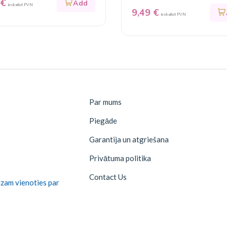
€
(30%) 200g
ieskaitot PVN
9,49
€
ieskaitot PVN
Par mums
Piegāde
Garantija un atgriešana
Privātuma politika
Contact Us
dzam vienoties par