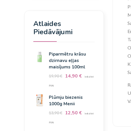
P
M
Atlaides
S
Piedāvājumi
E
T
O
Piparmētru krāsu
O
dzirnavu eļļas
K
maisījums 100ml
S
14,90
€
19,90
€
ieskaitot
R
PVN
U
Plūmju biezenis
V
1000g Menii
12,50
€
13,90
€
ieskaitot
PVN