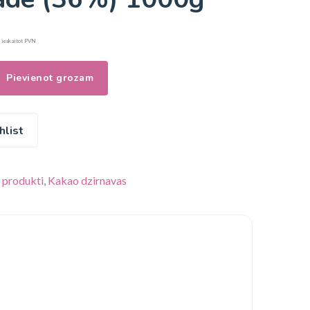
ieskaitot PVN
Pievienot grozam
hlist
i produkti
,
Kakao dzirnavas