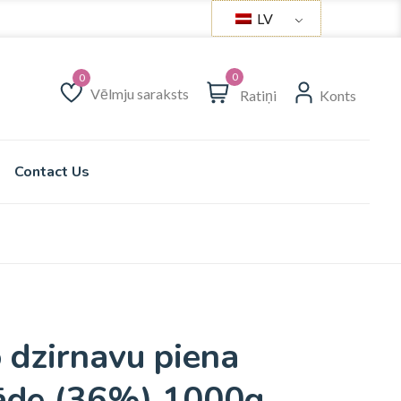
LV
0
Vēlmju saraksts
Ratiņi
Konts
Vēlmju saraksts
Contact Us
 dzirnavu piena
āde (36%) 1000g