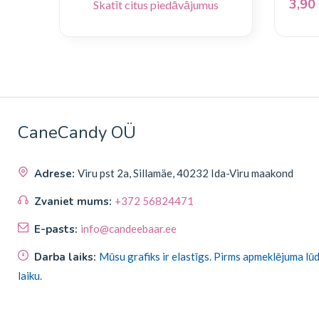
3,90
Skatīt citus piedāvājumus
CaneCandy OÜ
Adrese:
Viru pst 2a, Sillamäe, 40232 Ida-Viru maakond
Zvaniet mums:
+372 56824471
E-pasts:
info@candeebaar.ee
Darba laiks:
Mūsu grafiks ir elastīgs. Pirms apmeklējuma lū
laiku.