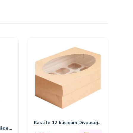
Kastīte 12 kūciņām Divpusēja
lāde
ar logu