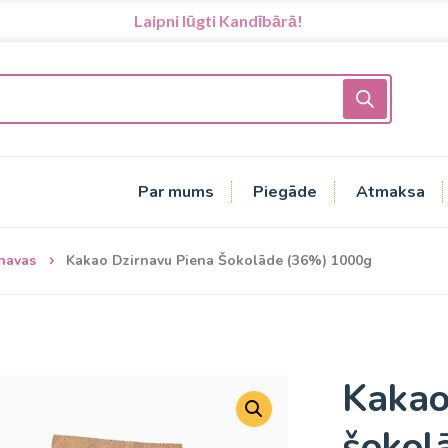
Laipni lūgti Kandībārā!
Par mums
Piegāde
Atmaksa
navas
Kakao Dzirnavu Piena Šokolāde (36%) 1000g
Kakao
šokol