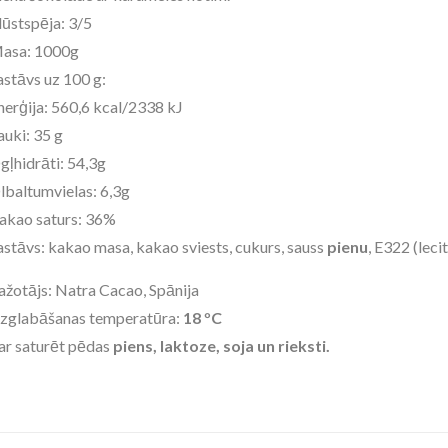
lūstspēja: 3/5
asa: 1000g
astāvs uz 100 g:
nerģija: 560,6 kcal/2338 kJ
auki: 35 g
gļhidrāti: 54,3g
lbaltumvielas: 6,3g
akao saturs: 36%
astāvs: kakao masa, kakao sviests, cukurs, sauss
pienu
, E322 (leci
ažotājs: Natra Cacao, Spānija
zglabāšanas temperatūra:
18
°
C
ar saturēt pēdas
piens, laktoze, soja un rieksti.