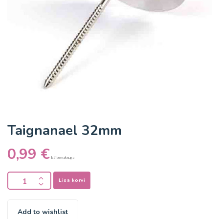
Taignanael 32mm
0,99
€
käibemaksuga
Lisa korvi
Add to wishlist