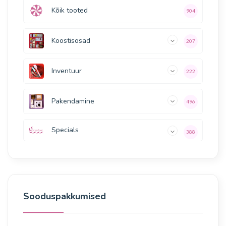
Kõik tooted
904
Koostisosad
207
Inventuur
222
Pakendamine
496
Specials
388
Sooduspakkumised