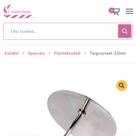
0
Esileht
Specials
Pulmatooted
Taignanael 32mm