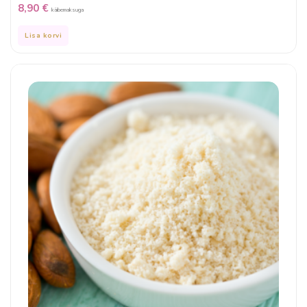
8,90
€
käibemaksuga
Lisa korvi