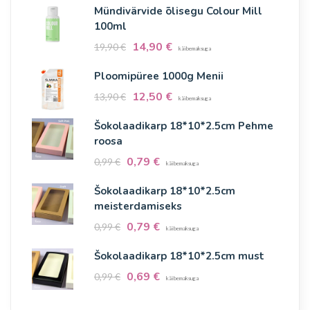
Mündivärvide õlisegu Colour Mill
100ml
14,90
€
19,90
€
käibemaksuga
Ploomipüree 1000g Menii
12,50
€
13,90
€
käibemaksuga
Šokolaadikarp 18*10*2.5cm Pehme
roosa
0,79
€
0,99
€
käibemaksuga
Šokolaadikarp 18*10*2.5cm
meisterdamiseks
0,79
€
0,99
€
käibemaksuga
Šokolaadikarp 18*10*2.5cm must
0,69
€
0,99
€
käibemaksuga