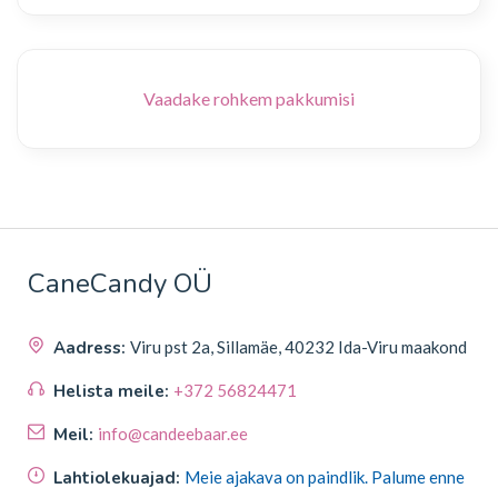
Vaadake rohkem pakkumisi
CaneCandy OÜ
Aadress:
Viru pst 2a, Sillamäe, 40232 Ida-Viru maakond
Helista meile:
+372 56824471
Meil:
info@candeebaar.ee
Lahtiolekuajad:
Meie ajakava on paindlik. Palume enne